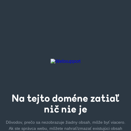
Na tejto
doméne zatiaľ
nič nie je
Dôvodov, prečo sa nezobrazuje žiadny obsah, môže byť
viacero.
Ak ste správca webu, môžete nahrať/zmazať
existujúci obsah